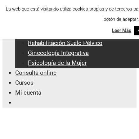
Saltar
Menu
La web que está visitando utiliza cookies propias y de terceros p
al
botón de aceptar.
Servicios Integrales
contenido
Leer Más
Apoyo a la Lactancia
Rehabilitación Suelo Pélvico
Ginecología Integrativa
Psicología de la Mujer
Consulta online
Cursos
Mi cuenta