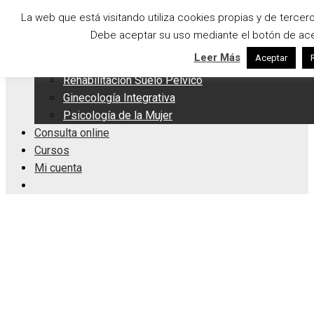
Saltar
Menu
La web que está visitando utiliza cookies propias y de tercer
al
Debe aceptar su uso mediante el botón de acep
Servicios Integrales
contenido
Leer Más
Aceptar
Apoyo a la Lactancia
Rehabilitación Suelo Pélvico
Ginecología Integrativa
Psicología de la Mujer
Consulta online
Cursos
Mi cuenta