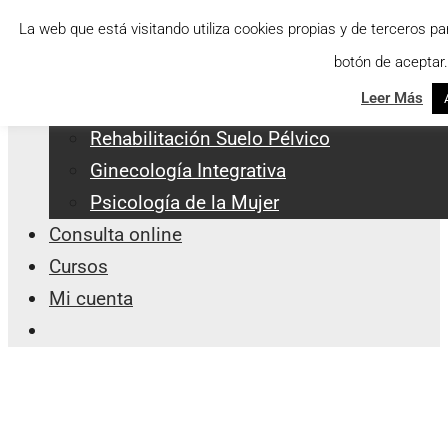
Saltar
Menu
La web que está visitando utiliza cookies propias y de terceros p
al
botón de aceptar.
Servicios Integrales
contenido
Leer Más
Apoyo a la Lactancia
Rehabilitación Suelo Pélvico
Ginecología Integrativa
Psicología de la Mujer
Consulta online
Cursos
Mi cuenta