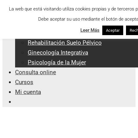
Saltar
Menu
La web que está visitando utiliza cookies propias y de terceros 
al
Debe aceptar su uso mediante el botón de aceptar
Servicios Integrales
contenido
Leer Más
Aceptar
Rech
Apoyo a la Lactancia
Rehabilitación Suelo Pélvico
Ginecología Integrativa
Psicología de la Mujer
Consulta online
Cursos
Mi cuenta