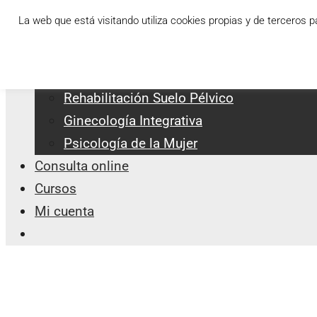
Saltar
Menu
La web que está visitando utiliza cookies propias y de terceros 
al
Servicios Integrales
contenido
Apoyo a la Lactancia
Rehabilitación Suelo Pélvico
Ginecología Integrativa
Psicología de la Mujer
Consulta online
Cursos
Mi cuenta