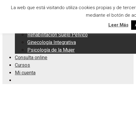
Saltar
Menu
La web que está visitando utiliza cookies propias y de terc
al
mediante el botón de ac
Servicios Integrales
contenido
Leer Más
Apoyo a la Lactancia
Rehabilitación Suelo Pélvico
Ginecología Integrativa
Psicología de la Mujer
Consulta online
Cursos
Mi cuenta